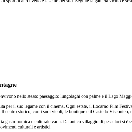
 sport di alto livello e fascino del sud. Seguite la gara da vicino e soste
ontagne
nvivono nello stesso paesaggio: lungolaghi con palme e il Lago Maggiore
iuta per il suo legame con il cinema. Ogni estate, il Locarno Film Festi
. Il centro storico, con i suoi vicoli, le boutique e il Castello Visconteo,
a gastronomica e culturale varia. Da antico villaggio di pescatori si è s
imenti culturali e artistici.