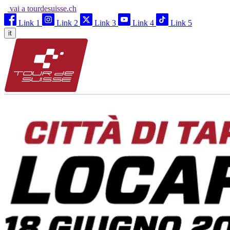
vai a tourdesuisse.ch
Link 1
Link 2
Link 3
Link 4
Link 5
it