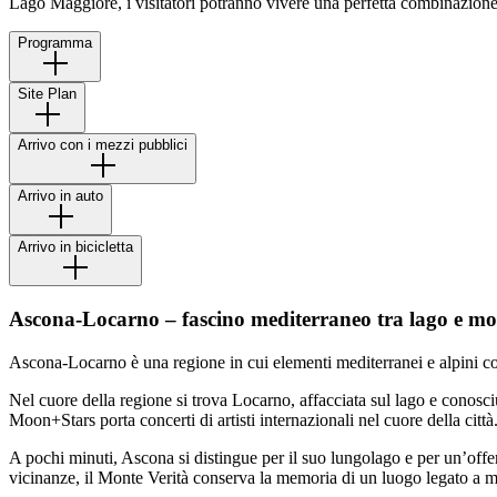
Lago Maggiore, i visitatori potranno vivere una perfetta combinazione di
Programma
Site Plan
Arrivo con i mezzi pubblici
Arrivo in auto
Arrivo in bicicletta
Ascona-Locarno – fascino mediterraneo tra lago e m
Ascona-Locarno è una regione in cui elementi mediterranei e alpini co
Nel cuore della regione si trova Locarno, affacciata sul lago e conosc
Moon+Stars porta concerti di artisti internazionali nel cuore della città
A pochi minuti, Ascona si distingue per il suo lungolago e per un’offert
vicinanze, il Monte Verità conserva la memoria di un luogo legato a mov