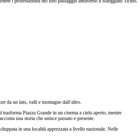
nete i professionisti nel loro passaggio attraverso il soleggiato Ticino.
 da un lato, valli e montagne dall’altro.
val trasforma Piazza Grande in un cinema a cielo aperto, mentre
 racconta una storia che unisce passato e presente.
viluppata in una località apprezzata a livello nazionale. Nelle