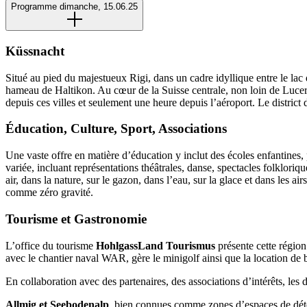
Programme dimanche, 15.06.25
Küssnacht
Situé au pied du majestueux Rigi, dans un cadre idyllique entre le la
hameau de Haltikon. Au cœur de la Suisse centrale, non loin de Lucerne
depuis ces villes et seulement une heure depuis l’aéroport. Le district
Éducation, Culture, Sport, Associations
Une vaste offre en matière d’éducation y inclut des écoles enfantines, 
variée, incluant représentations théâtrales, danse, spectacles folkloriq
air, dans la nature, sur le gazon, dans l’eau, sur la glace et dans les a
comme zéro gravité.
Tourisme et Gastronomie
L’office du tourisme
HohlgassLand Tourismus
présente cette région
avec le chantier naval WAR, gère le minigolf ainsi que la location de 
En collaboration avec des partenaires, des associations d’intérêts, les 
Allmig et Seebodenalp
, bien connues comme zones d’espaces de déten