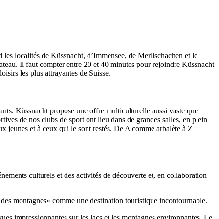
nd les localités de Küssnacht, d’Immensee, de Merlischachen et le
bateau. Il faut compter entre 20 et 40 minutes pour rejoindre Küssnacht
isirs les plus attrayantes de Suisse.
fants. Küssnacht propose une offre multiculturelle aussi vaste que
rtives de nos clubs de sport ont lieu dans de grandes salles, en plein
s aux jeunes et à ceux qui le sont restés. De A comme arbalète à Z
énements culturels et des activités de découverte et, en collaboration
 des montagnes» comme une destination touristique incontournable.
vues impressionnantes sur les lacs et les montagnes environnantes. Le