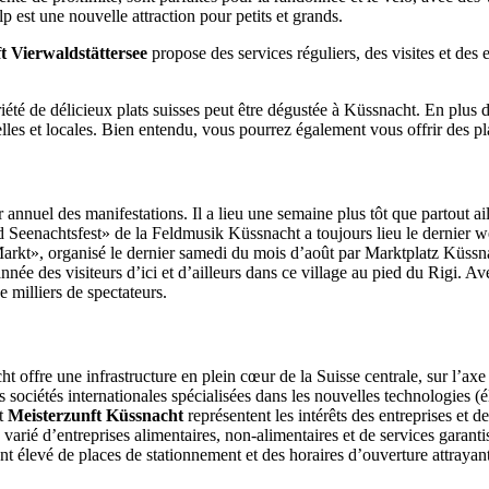
st une nouvelle attraction pour petits et grands.
ft Vierwaldstättersee
propose des services réguliers, des visites et des
riété de délicieux plats suisses peut être dégustée à Küssnacht. En plus
les et locales. Bien entendu, vous pourrez également vous offrir des plats
annuel des manifestations. Il a lieu une semaine plus tôt que partout ail
enachtsfest» de la Feldmusik Küssnacht a toujours lieu le dernier week-
arkt», organisé le dernier samedi du mois d’août par Marktplatz Küssna
née des visiteurs d’ici et d’ailleurs dans ce village au pied du Rigi. A
milliers de spectateurs.
acht offre une infrastructure en plein cœur de la Suisse centrale, sur l’a
ociétés internationales spécialisées dans les nouvelles technologies (él
t
Meisterzunft Küssnacht
représentent les intérêts des entreprises et
ge varié d’entreprises alimentaires, non-alimentaires et de services gar
 élevé de places de stationnement et des horaires d’ouverture attrayant