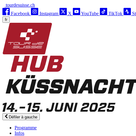
tourdesuisse.ch
Facebook
Instagram
X
YouTube
TikTok
S
fr
Défiler à gauche
Programme
Infos