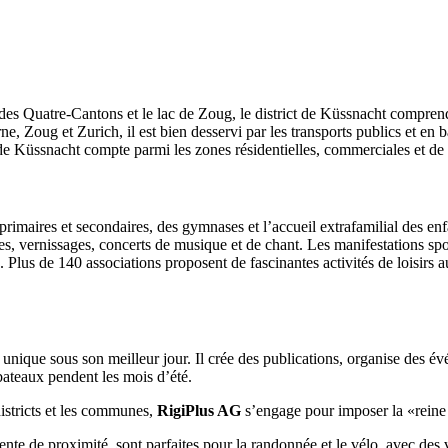
c des Quatre-Cantons et le lac de Zoug, le district de Küssnacht compre
, Zoug et Zurich, il est bien desservi par les transports publics et en 
 de Küssnacht compte parmi les zones résidentielles, commerciales et de lo
primaires et secondaires, des gymnases et l’accueil extrafamilial des en
ues, vernissages, concerts de musique et de chant. Les manifestations spo
irs. Plus de 140 associations proposent de fascinantes activités de loisir
 unique sous son meilleur jour. Il crée des publications, organise des év
bateaux pendent les mois d’été.
districts et les communes,
RigiPlus AG
s’engage pour imposer la «reine
te de proximité, sont parfaites pour la randonnée et le vélo, avec des 