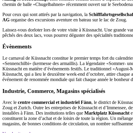
chemin de balle «Chugelbahnen» récemment ouvert sur le Seebodenalp e
Pour ceux qui sont attirés par la navigation, la
Schifffahrtsgesellscha
AG
organise des excursions aventure en bateau sur le lac de Zoug.
Laissez-vous dorloter lors de votre visite à Küssnacht. Une grande va
pêchés des deux lacs, vous pourrez déguster des spécialités traditionnel
Évènements
Le carnaval de Küssnacht constitue le premier temps fort du calendrier 
«Sennenchilbi» (kermesse des armaillis). La légendaire «Sommer- und Se
Küssnacht en matière d’événements festifs. Le traditionnel «August-M
Küssnacht, qui a lieu le deuxième week-end d’octobre, attire chaque an
événement de renommée mondiale qui fait chaque année le bonheur de 
Industrie, Commerce, Magasins spécialisés
Avec le
centre commercial et industriel Fänn
, le district de Küssn
Zoug et Zurich. Outre les entreprises de Küssnacht et d’Immensee, des s
installées à Fänn. Des institutions telles que
Marktplatz Küssnacht
e
constituent la zone d’achat et de loisirs de toute la région. Un mélan
magasins, de bonnes conditions de circulation, un nombre suffisamment