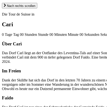
Nach rechts scrollen
Die Tour de Suisse in
Cari
0
Tage
Tag
00
Stunden
Stunde
00
Minuten
Minute
00
Sekunden
Sek
Über Carì
Das Dorf Carì liegt an der Ostflanke des Leventina-Tals auf einer S
verbindet Carì mit dem 900 m tiefer gelegenen Dorf Faido. Eine breite
2024.
Im Freien
Dank der Skilifte hat sich das Dorf in den letzten 70 Jahren zu einem
vergnügen oder im Sommer eine Wanderung in der wunderschönen Natur
Obwohl es heute nur ein Dutzend permanente Einwohner gibt, wächs
Faido