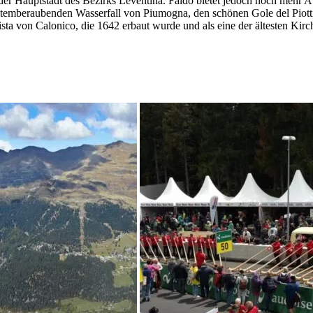
der Hauptstadt des Bezirks Leventina. Faido bietet jedoch noch mehr 
temberaubenden Wasserfall von Piumogna, den schönen Gole del Piottin
sta von Calonico, die 1642 erbaut wurde und als eine der ältesten Kirch