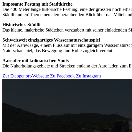
Imposante Festung mit Stadtkirche
Die 400 Meter lange historische Festung, eine der grössten noch erh
Städtli und eröffnen einen atemberaubenden Blick über das Mittelland
Historisches Städtli
Das kleine, malerische Städtchen verzaubert mit seiner einladenden S
Schweizweit einzigartiges Wassernaturschauspiel
Mit der Aarewaage, einem Flusslauf mit einzigartigem Wassernatursch
Naturschauspiel, das Bewegung und Ruhe zugleich vereint.
Aareufer mit kulinarischen Spots
Die Naherholungsgebiete und Strecken entlang der Aare laden zum E
Zur Etappenort-Webseite
Zu Facebook
Zu Instagram
Video-
Player