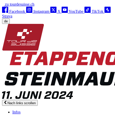
zu tourdesuisse.ch
Facebook
Instagram
X
YouTube
TikTok
Strava
de
Nach links scrollen
Infos