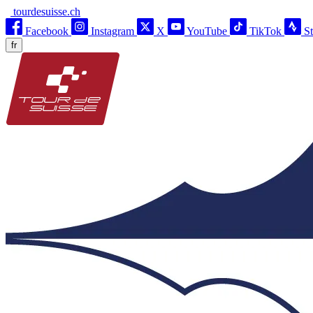
tourdesuisse.ch
Facebook
Instagram
X
YouTube
TikTok
S
fr