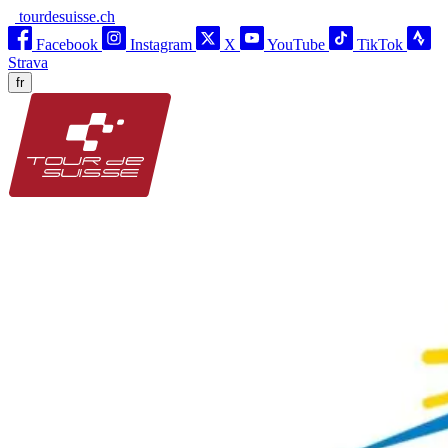
tourdesuisse.ch
Facebook
Instagram
X
YouTube
TikTok
Strava
fr