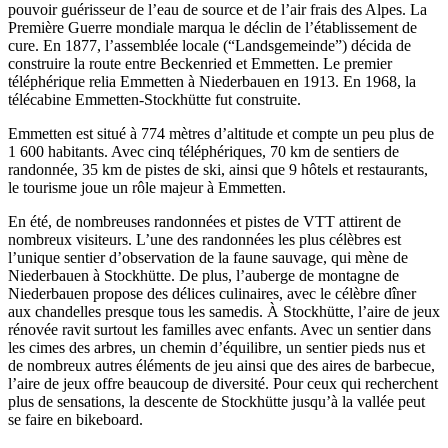
pouvoir guérisseur de l’eau de source et de l’air frais des Alpes. La
Première Guerre mondiale marqua le déclin de l’établissement de
cure. En 1877, l’assemblée locale (“Landsgemeinde”) décida de
construire la route entre Beckenried et Emmetten. Le premier
téléphérique relia Emmetten à Niederbauen en 1913. En 1968, la
télécabine Emmetten-Stockhütte fut construite.
Emmetten est situé à 774 mètres d’altitude et compte un peu plus de
1 600 habitants. Avec cinq téléphériques, 70 km de sentiers de
randonnée, 35 km de pistes de ski, ainsi que 9 hôtels et restaurants,
le tourisme joue un rôle majeur à Emmetten.
En été, de nombreuses randonnées et pistes de VTT attirent de
nombreux visiteurs. L’une des randonnées les plus célèbres est
l’unique sentier d’observation de la faune sauvage, qui mène de
Niederbauen à Stockhütte. De plus, l’auberge de montagne de
Niederbauen propose des délices culinaires, avec le célèbre dîner
aux chandelles presque tous les samedis. À Stockhütte, l’aire de jeux
rénovée ravit surtout les familles avec enfants. Avec un sentier dans
les cimes des arbres, un chemin d’équilibre, un sentier pieds nus et
de nombreux autres éléments de jeu ainsi que des aires de barbecue,
l’aire de jeux offre beaucoup de diversité. Pour ceux qui recherchent
plus de sensations, la descente de Stockhütte jusqu’à la vallée peut
se faire en bikeboard.